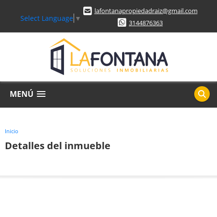
lafontanapropiedadraiz@gmail.com
Select Language
▼
3144876363
MENÚ
Inicio
Detalles del inmueble