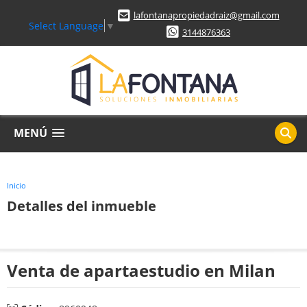
lafontanapropiedadraiz@gmail.com
Select Language
▼
3144876363
MENÚ
Inicio
Detalles del inmueble
Venta de apartaestudio en Milan