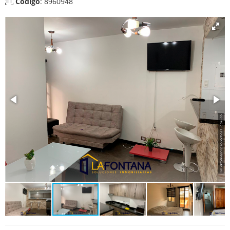
Código
: 8960948