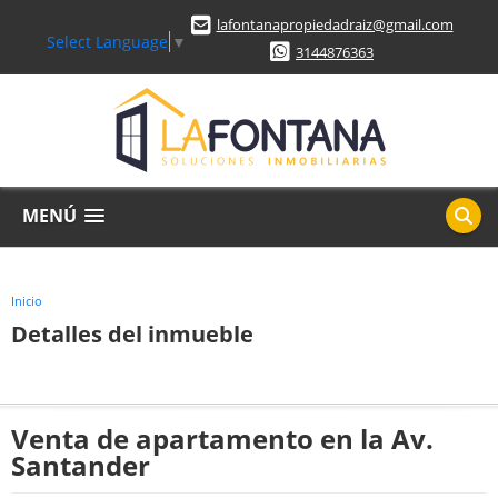
lafontanapropiedadraiz@gmail.com
Select Language
▼
3144876363
MENÚ
Inicio
Detalles del inmueble
Venta de apartamento en la Av.
Santander