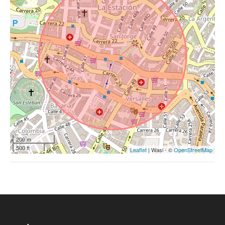
200 m
500 ft
Leaflet
| Wasi - ©
OpenStreetMap