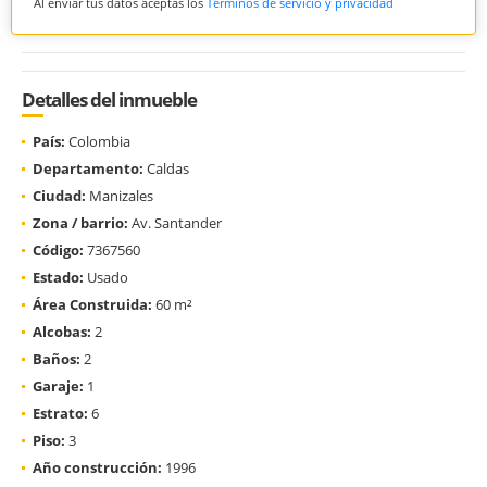
Al enviar tus datos aceptas los
Términos de servicio y privacidad
Detalles del inmueble
País:
Colombia
Departamento:
Caldas
Ciudad:
Manizales
Zona / barrio:
Av. Santander
Código:
7367560
Estado:
Usado
Área Construida:
60 m²
Alcobas:
2
Baños:
2
Garaje:
1
Estrato:
6
Piso:
3
Año construcción:
1996