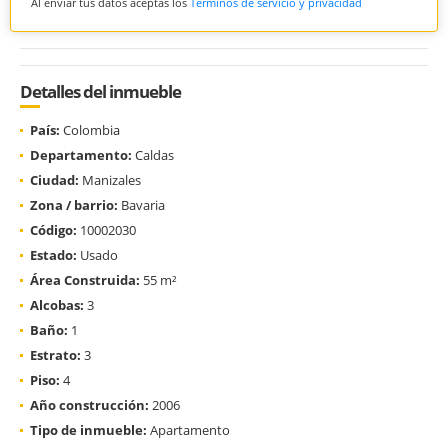
Al enviar tus datos aceptas los
Términos de servicio y privacidad
Detalles del inmueble
País:
Colombia
Departamento:
Caldas
Ciudad:
Manizales
Zona / barrio:
Bavaria
Código:
10002030
Estado:
Usado
Área Construida:
55 m²
Alcobas:
3
Baño:
1
Estrato:
3
Piso:
4
Año construcción:
2006
Tipo de inmueble:
Apartamento