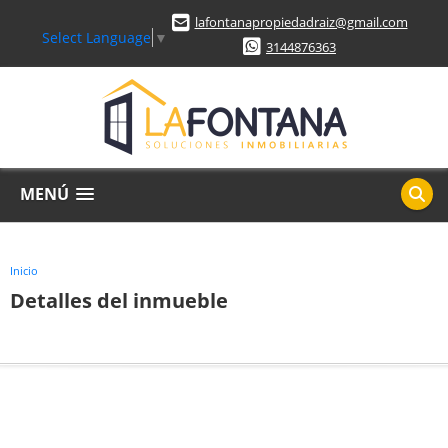
lafontanapropiedadraiz@gmail.com
Select Language
▼
3144876363
MENÚ
Inicio
Detalles del inmueble