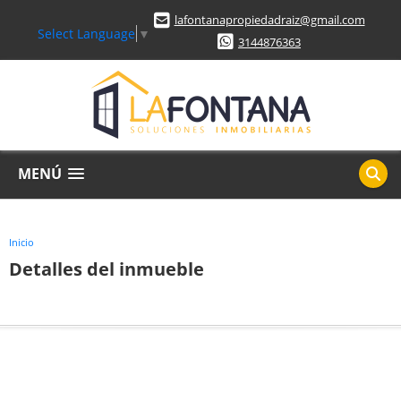
lafontanapropiedadraiz@gmail.com
Select Language
▼
3144876363
MENÚ
Inicio
Detalles del inmueble