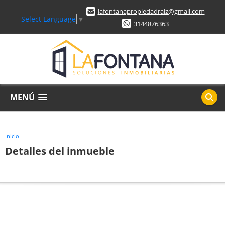
lafontanapropiedadraiz@gmail.com
Select Language
▼
3144876363
MENÚ
Inicio
Detalles del inmueble