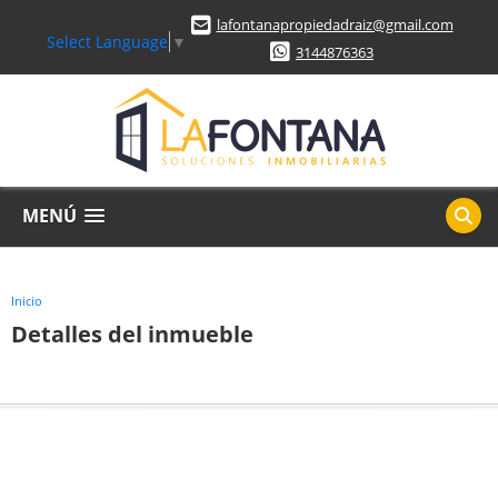
lafontanapropiedadraiz@gmail.com
Select Language
▼
3144876363
MENÚ
Inicio
Detalles del inmueble