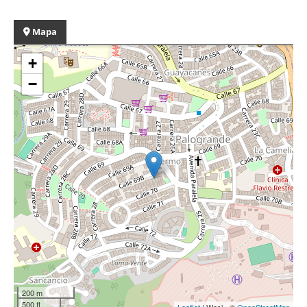
Mapa
+
−
200 m
500 ft
Leaflet
| Wasi - ©
OpenStreetMap