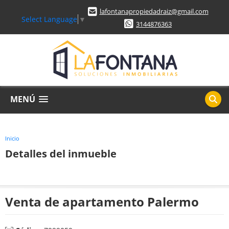
lafontanapropiedadraiz@gmail.com
Select Language
▼
3144876363
MENÚ
Inicio
Detalles del inmueble
Venta de apartamento Palermo