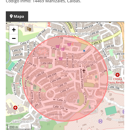
Codigo inmo: 14469 Manizales, Caldas.
Mapa
+
−
200 m