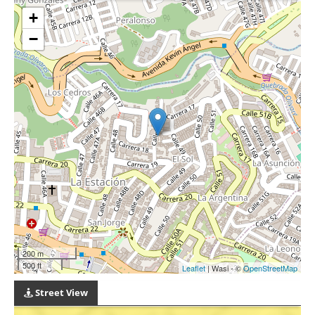
+
−
200 m
500 ft
Leaflet
| Wasi - ©
OpenStreetMap
Street View