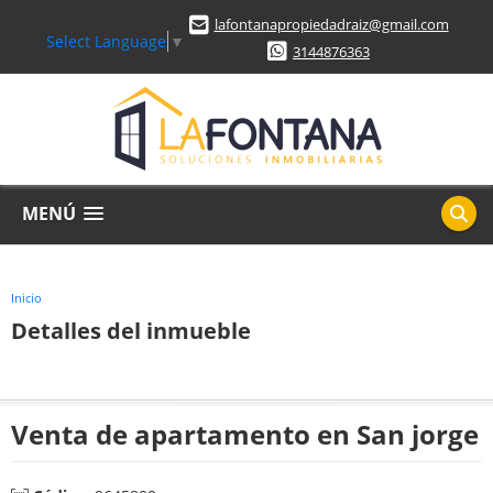
lafontanapropiedadraiz@gmail.com
Select Language
▼
3144876363
MENÚ
Inicio
Detalles del inmueble
Venta de apartamento en San jorge