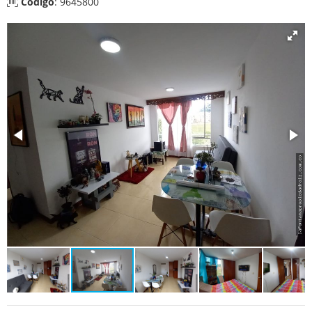
Código
: 9645800