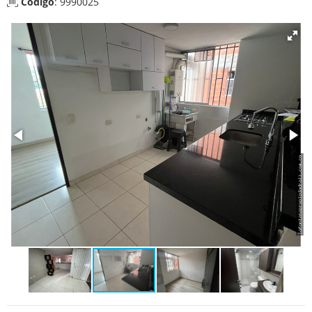
Código
: 9990025