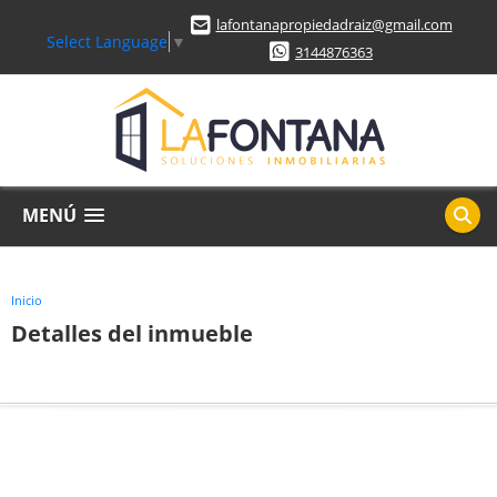
lafontanapropiedadraiz@gmail.com
Select Language
▼
3144876363
MENÚ
Inicio
Detalles del inmueble