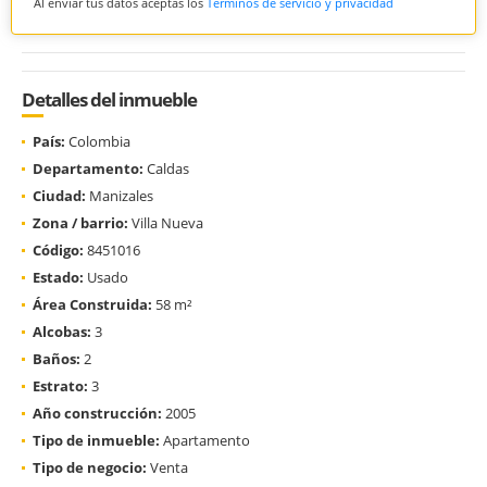
Al enviar tus datos aceptas los
Términos de servicio y privacidad
Detalles del inmueble
País:
Colombia
Departamento:
Caldas
Ciudad:
Manizales
Zona / barrio:
Villa Nueva
Código:
8451016
Estado:
Usado
Área Construida:
58 m²
Alcobas:
3
Baños:
2
Estrato:
3
Año construcción:
2005
Tipo de inmueble:
Apartamento
Tipo de negocio:
Venta