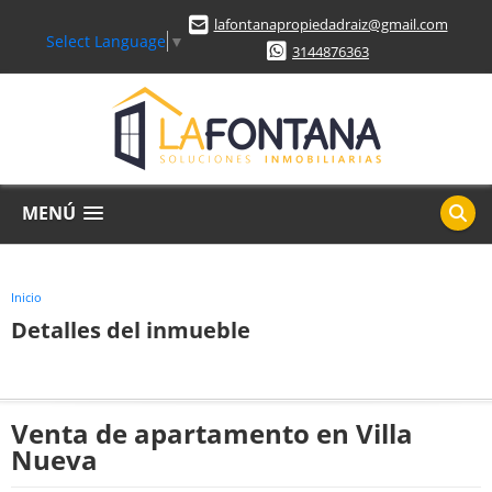
lafontanapropiedadraiz@gmail.com
Select Language
▼
3144876363
MENÚ
Inicio
Detalles del inmueble
Venta de apartamento en Villa
Nueva