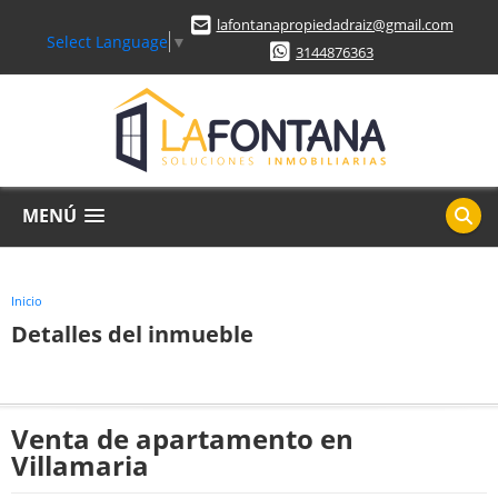
lafontanapropiedadraiz@gmail.com
Select Language
▼
3144876363
MENÚ
Inicio
Detalles del inmueble
Venta de apartamento en
Villamaria