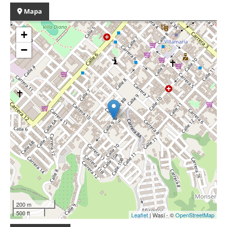
Mapa
+
−
200 m
500 ft
Leaflet
| Wasi - ©
OpenStreetMap