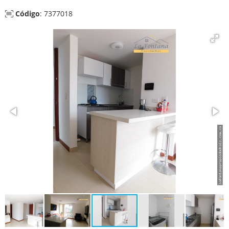
Código
: 7377018