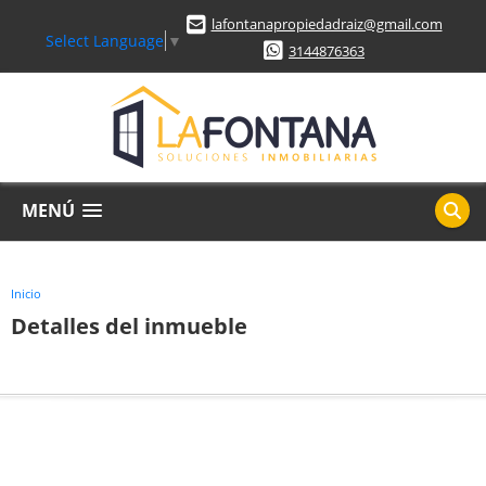
lafontanapropiedadraiz@gmail.com
Select Language
▼
3144876363
MENÚ
Inicio
Detalles del inmueble