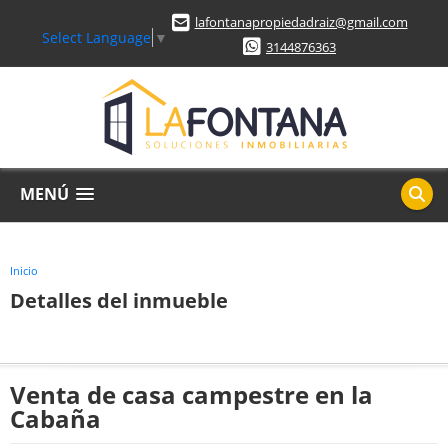
lafontanapropiedadraiz@gmail.com
Select Language
▼
3144876363
MENÚ
Inicio
Detalles del inmueble
Venta de casa campestre en la
Cabaña