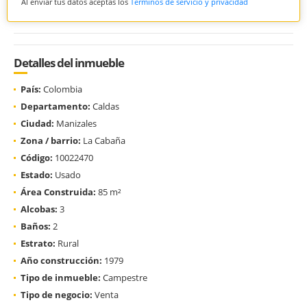
Al enviar tus datos aceptas los
Términos de servicio y privacidad
Detalles del inmueble
País:
Colombia
Departamento:
Caldas
Ciudad:
Manizales
Zona / barrio:
La Cabaña
Código:
10022470
Estado:
Usado
Área Construida:
85 m²
Alcobas:
3
Baños:
2
Estrato:
Rural
Año construcción:
1979
Tipo de inmueble:
Campestre
Tipo de negocio:
Venta