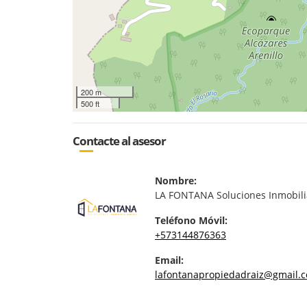
200 m
500 ft
Contacte al asesor
Nombre:
LA FONTANA Soluciones Inmobili
Teléfono Móvil:
+573144876363
Email:
lafontanapropiedadraiz@gmail.