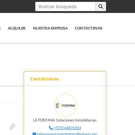
S
ALQUILER
NUESTRA EMPRESA
CONTÁCTENOS
Contáctanos
LA FONTANA Soluciones Inmobiliarias
+573144876363
lafontanapropiedadraiz@gmail.com