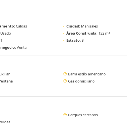
amento:
Caldas
Ciudad:
Manizales
Usado
Área Construida:
132 m²
1
Estrato:
3
 negocio:
Venta
xiliar
Barra estilo americano
Ventana
Gas domiciliario
Parques cercanos
verdes