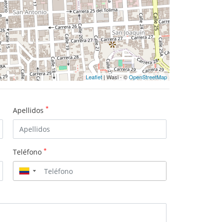
Leaflet
| Wasi - ©
OpenStreetMap
*
Apellidos
*
Teléfono
▼