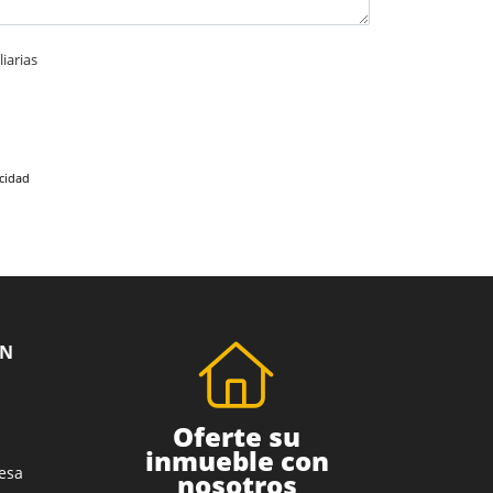
iarias
acidad
ÓN
Oferte su
inmueble con
esa
nosotros