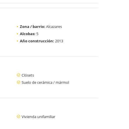
Zona / barrio:
Alcazares
Alcobas:
5
Año construcción:
2013
Clósets
Suelo de cerámica / mármol
Vivienda unifamiliar