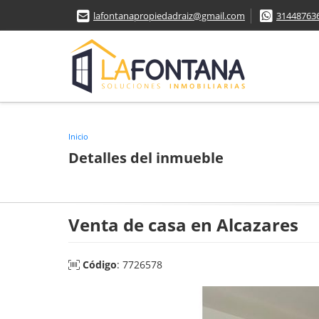
lafontanapropiedadraiz@gmail.com
31448763
Inicio
Detalles del inmueble
Venta de casa en Alcazares
Código
: 7726578