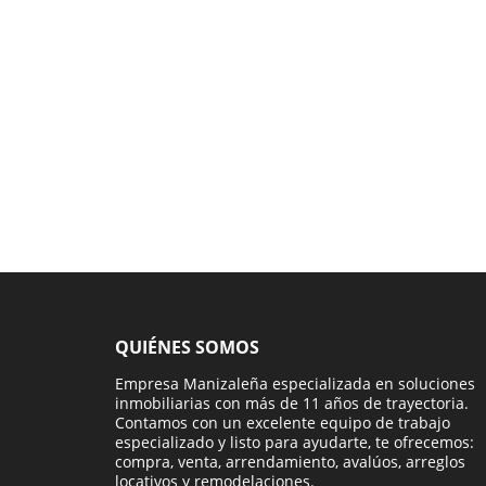
QUIÉNES SOMOS
Empresa Manizaleña especializada en soluciones
inmobiliarias con más de 11 años de trayectoria.
Contamos con un excelente equipo de trabajo
especializado y listo para ayudarte, te ofrecemos:
compra, venta, arrendamiento, avalúos, arreglos
locativos y remodelaciones.