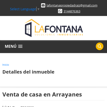
lafontanapropiedadraiz@gmail.com
Select Language
▼
3144876363
MENÚ
Inicio
Detalles del inmueble
Venta de casa en Arrayanes