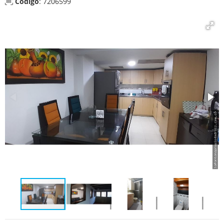
Código
: 7206599