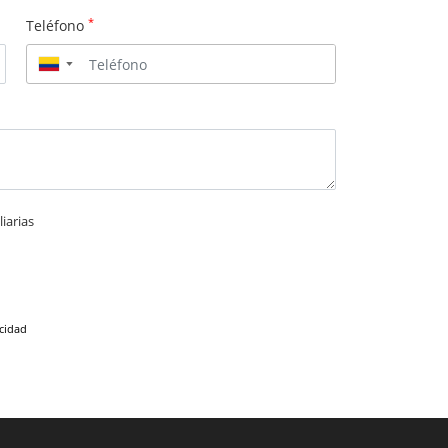
*
Teléfono
▼
iarias
acidad