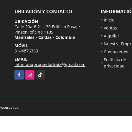
UBICACIÓN Y CONTACTO
INFORMACI
Inicio
UBICACIÓN
Calle 20a # 21 - 30 Edificio Pasaje
Ventas
Pinzon, oficina 1105
Alquiler
Manizales - Caldas - Colombia
Nuestra Empr
MÓVIL
3144876363
Contáctenos
EMAIL
Políticas de
lafontanapropiedadraiz@gmail.com
privacidad
Facebook
Instagram
TikTok
 reservados.