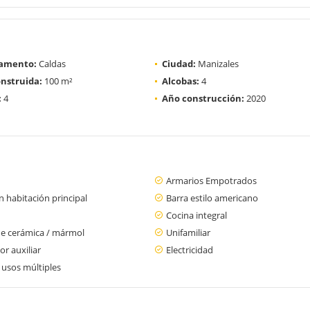
amento:
Caldas
Ciudad:
Manizales
nstruida:
100 m²
Alcobas:
4
:
4
Año construcción:
2020
Armarios Empotrados
 habitación principal
Barra estilo americano
Cocina integral
de cerámica / mármol
Unifamiliar
r auxiliar
Electricidad
 usos múltiples