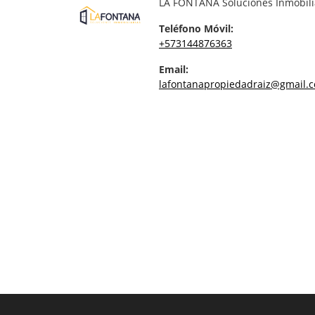
LA FONTANA Soluciones Inmobili
Teléfono Móvil:
+573144876363
Email:
lafontanapropiedadraiz@gmail.