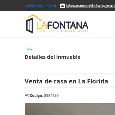
Select Language
▼
lafontanapropiedadraiz@gmail
Inicio
Detalles del inmueble
Venta de casa en La Florida
Código
: 8984539