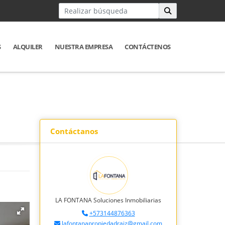
S
ALQUILER
NUESTRA EMPRESA
CONTÁCTENOS
Contáctanos
LA FONTANA Soluciones Inmobiliarias
+573144876363
lafontanapropiedadraiz@gmail.com