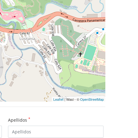
Leaflet
| Wasi - ©
OpenStreetMap
*
Apellidos