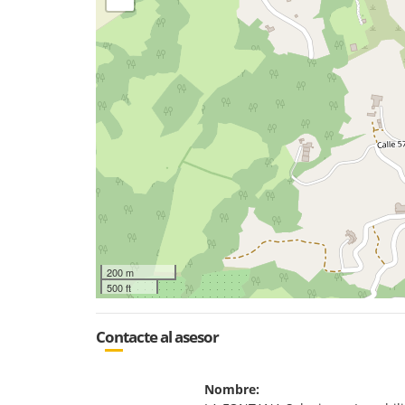
200 m
500 ft
Contacte al asesor
Nombre: