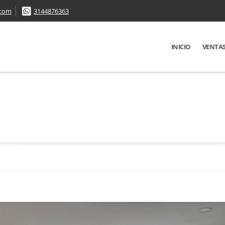
.com
3144876363
INICIO
VENTA