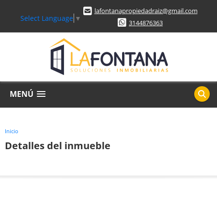
lafontanapropiedadraiz@gmail.com
Select Language
▼
3144876363
MENÚ
Inicio
Detalles del inmueble