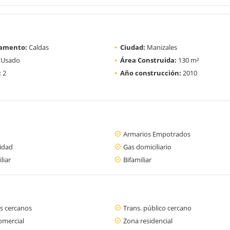
amento:
Caldas
Ciudad:
Manizales
Usado
Área Construida:
130 m²
:
2
Año construcción:
2010
Armarios Empotrados
cidad
Gas domiciliario
liar
Bifamiliar
s cercanos
Trans. público cercano
omercial
Zona residencial