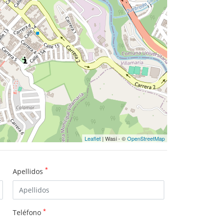
Leaflet
| Wasi - ©
OpenStreetMap
*
Apellidos
*
Teléfono