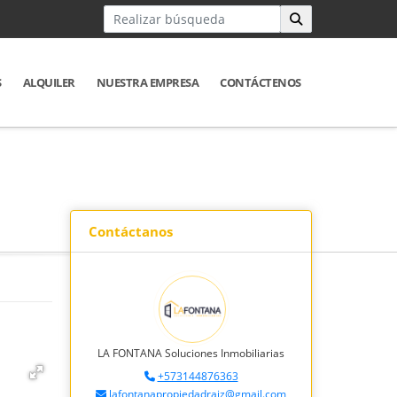
S
ALQUILER
NUESTRA EMPRESA
CONTÁCTENOS
Contáctanos
LA FONTANA Soluciones Inmobiliarias
+573144876363
lafontanapropiedadraiz@gmail.com