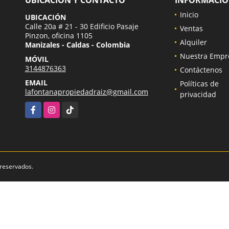
UBICACIÓN Y CONTACTO
INFORMACI
Inicio
UBICACIÓN
Calle 20a # 21 - 30 Edificio Pasaje
Ventas
Pinzon, oficina 1105
Alquiler
Manizales - Caldas - Colombia
Nuestra Empr
MÓVIL
3144876363
Contáctenos
EMAIL
Políticas de
lafontanapropiedadraiz@gmail.com
privacidad
Facebook
Instagram
TikTok
 reservados.