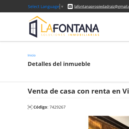
Select Language
▼
lafontanapropiedadraiz@gmail
Inicio
Detalles del inmueble
Venta de casa con renta en V
Código
: 7429267