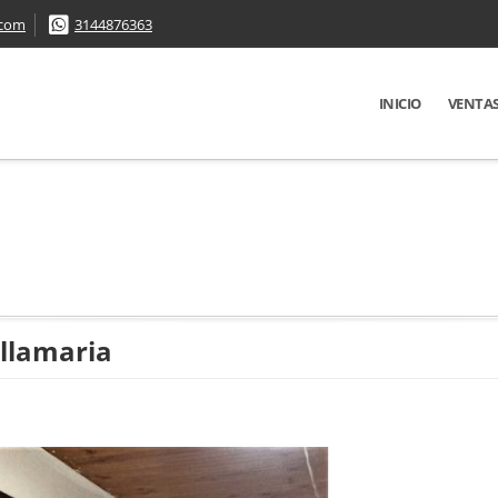
.com
3144876363
INICIO
VENTA
illamaria