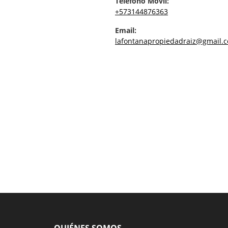
Teléfono Móvil:
+573144876363
Email:
lafontanapropiedadraiz@gmail.