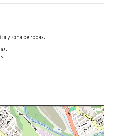
mica y zona de ropas.
pas.
s.