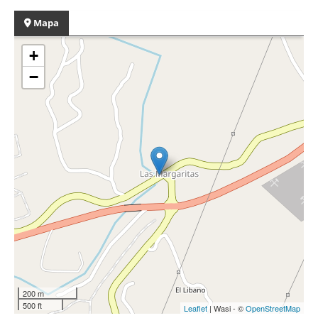
Mapa
+
−
200 m
500 ft
Leaflet
| Wasi - ©
OpenStreetMap