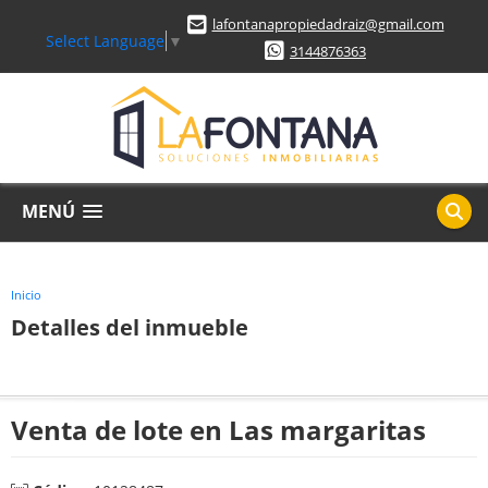
lafontanapropiedadraiz@gmail.com
Select Language
▼
3144876363
MENÚ
Inicio
Detalles del inmueble
Venta de lote en Las margaritas