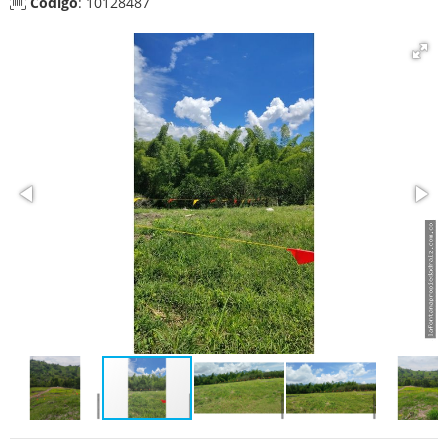
Código
: 10128487