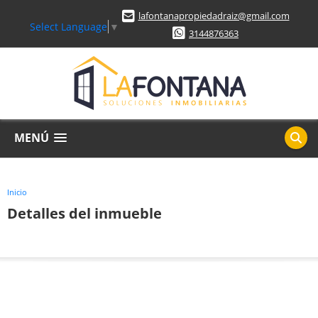
lafontanapropiedadraiz@gmail.com
Select Language
▼
3144876363
MENÚ
Inicio
Detalles del inmueble