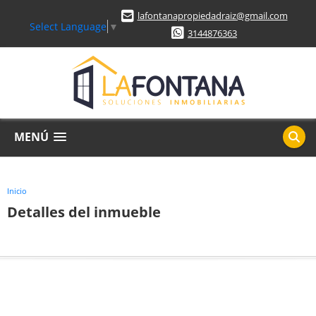
lafontanapropiedadraiz@gmail.com
Select Language
▼
3144876363
MENÚ
Inicio
Detalles del inmueble