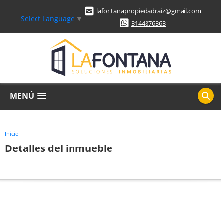
lafontanapropiedadraiz@gmail.com
Select Language
▼
3144876363
MENÚ
Inicio
Detalles del inmueble