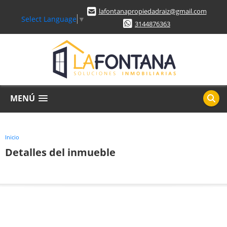
lafontanapropiedadraiz@gmail.com
Select Language
▼
3144876363
MENÚ
Inicio
Detalles del inmueble