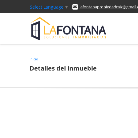
Select Language
▼
lafontanapropiedadraiz@gmail
Inicio
Detalles del inmueble