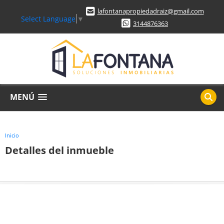
lafontanapropiedadraiz@gmail.com
Select Language
▼
3144876363
MENÚ
Inicio
Detalles del inmueble